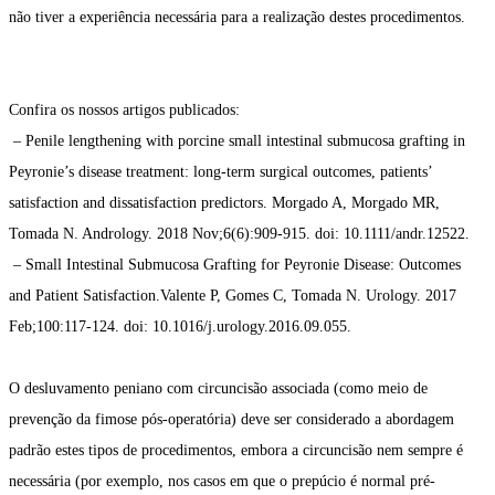
não tiver a experiência necessária para a realização destes procedimentos.
Confira os nossos artigos publicados:
– Penile lengthening with porcine small intestinal submucosa grafting in
Peyronie’s disease treatment: long-term surgical outcomes, patients’
satisfaction and dissatisfaction predictors. Morgado A, Morgado MR,
Tomada N. Andrology. 2018 Nov;6(6):909-915. doi: 10.1111/andr.12522.
– Small Intestinal Submucosa Grafting for Peyronie Disease: Outcomes
and Patient Satisfaction.Valente P, Gomes C, Tomada N. Urology. 2017
Feb;100:117-124. doi: 10.1016/j.urology.2016.09.055.
O desluvamento peniano com circuncisão associada (como meio de
prevenção da fimose pós-operatória) deve ser considerado a abordagem
padrão estes tipos de procedimentos, embora a circuncisão nem sempre é
necessária (por exemplo, nos casos em que o prepúcio é normal pré-