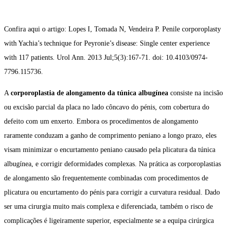
Confira aqui o artigo: Lopes I, Tomada N, Vendeira P. Penile corporoplasty
with Yachia’s technique for Peyronie’s disease: Single center experience
with 117 patients. Urol Ann. 2013 Jul;5(3):167-71. doi: 10.4103/0974-
7796.115736.
A
corporoplastia de
alongamento da túnica albugínea
consiste na incisão
ou excisão parcial da placa no lado côncavo do pénis, com cobertura do
defeito com um enxerto. Embora os procedimentos de alongamento
raramente conduzam a ganho de comprimento peniano a longo prazo, eles
visam minimizar o encurtamento peniano causado pela plicatura da túnica
albugínea, e corrigir deformidades complexas. Na prática as corporoplastias
de alongamento são frequentemente combinadas com procedimentos de
plicatura ou encurtamento do pénis para corrigir a curvatura residual. Dado
ser uma cirurgia muito mais complexa e diferenciada, também o risco de
complicações é ligeiramente superior, especialmente se a equipa cirúrgica